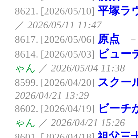
平塚ラ
8621. [2026/05/10]
／
2026/05/11 11:47
原点
8617. [2026/05/06]
ビュー
8614. [2026/05/03]
ゃん
／
2026/05/04 11:38
スクー
8599. [2026/04/20]
2026/04/21 13:29
ビーチ
8602. [2026/04/19]
ゃん
／
2026/04/21 15:26
祖父三
8601. [2026/04/18]