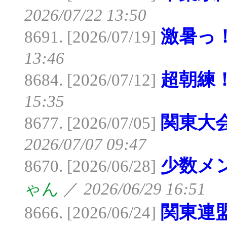
2026/07/22 13:50
激暑っ
8691. [2026/07/19]
13:46
超朝練
8684. [2026/07/12]
15:35
関東大
8677. [2026/07/05]
2026/07/07 09:47
少数メ
8670. [2026/06/28]
ゃん
／
2026/06/29 16:51
関東連
8666. [2026/06/24]