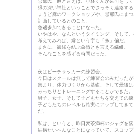
忌部氏、麻と言えば、小林くんが宮司をして
縁の深い神社ということでさっそく連絡する
ょうど麻のワークショップや、忌部氏にまつ
計画しているとのこと。
急遽参加できることになった。
いやはや、なんというタイミング。そして、
考えてみれば、縁という字も「糸」偏だ。
まさに、御縁を結ぶ象徴とも言える繊維。
そんなことを感ずる時間だった。
夜はビーチサッカーの練習会。
今日はスクールは無しで練習会のみだったが
集まり、体力づくりから基礎、そして最後は
みっちりとトレーニングすることができた。
男子、女子、そして子どもたちを交えての練
子どもたちのレベルも確実にアップしてきて
だ。
私は、というと、昨日麦茶満杯のジャグを落
結構たいへんなことになっていて、スコップ