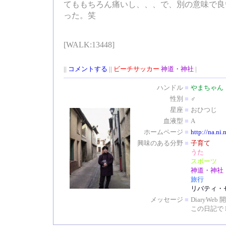
てももちろん痛いし、、、で、別の意味で良
った。笑
[WALK:13448]
||
コメントする
||
ビーチサッカー
神道・神社
|
ハンドル
■
やまちゃん
性別
■
♂
星座
■
おひつじ
血液型
■
A
ホームページ
■
http://na.ni.
興味のある分野
■
子育て
うた
スポーツ
神道・神社
旅行
リバティ・
メッセージ
■
DiaryW
この日記で 