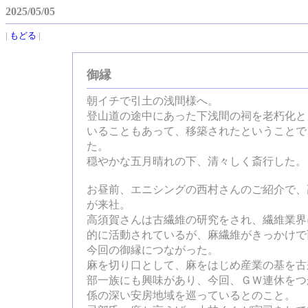
2025/05/05
|
もどる
|
御縁
朝イチで引土の浅間様へ。
登山道の途中にあった下浅間の祠を老朽化と
いることもあって、移築されたということで
た。
穏やかな五月晴れの下、清々しく斎行した。
お昼前、エニシングの西村さんのご紹介で、
が来社。
高須賀さんは古繊維の研究をされ、繊維業界
的に活動されているが、麻繊維がきっかけで
今回の御縁につながった。
麻を切り口として、麻をはじめ産業の基を古
部一族にも興味があり、今回、ＧＷ連休をつ
係の深い安房地域を巡っているとのこと。