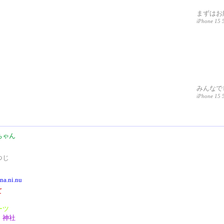
まずはお
iPhone 15 
みんなで
iPhone 15 
ちゃん
つじ
/na.ni.nu
て
ーツ
・神社