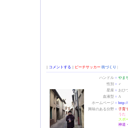
||
コメントする
||
ビーチサッカー
街づくり
|
ハンドル
■
やま
性別
■
♂
星座
■
おひ
血液型
■
A
ホームページ
■
http:/
興味のある分野
■
子育
うた
スポ
神道