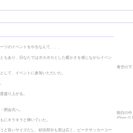
ーツのイベントをやるなんて、、、
ともあり、日なたではポカポカとした暖かさを感じながらイベン
青空の下
として、イベントに参加いただいた。
。
度盛り上がる。
・閉会式へ。
朝日の中
iPhone 15 
もにキラキラと輝いていた。
うど良いサイズだし、砂浜部分も実は広く、ビーチサッカーコー