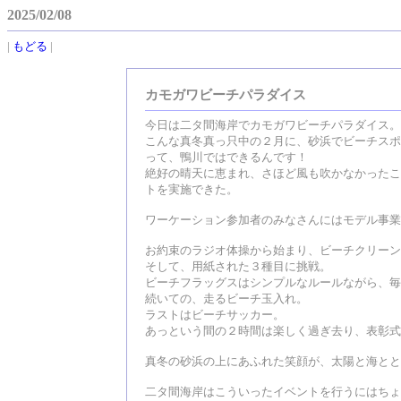
2025/02/08
|
もどる
|
カモガワビーチパラダイス
今日は二タ間海岸でカモガワビーチパラダイス。
こんな真冬真っ只中の２月に、砂浜でビーチスポ
って、鴨川ではできるんです！
絶好の晴天に恵まれ、さほど風も吹かなかったこ
トを実施できた。
ワーケーション参加者のみなさんにはモデル事業
お約束のラジオ体操から始まり、ビーチクリーン
そして、用紙された３種目に挑戦。
ビーチフラッグスはシンプルなルールながら、毎
続いての、走るビーチ玉入れ。
ラストはビーチサッカー。
あっという間の２時間は楽しく過ぎ去り、表彰式
真冬の砂浜の上にあふれた笑顔が、太陽と海とと
二タ間海岸はこういったイベントを行うにはちょ