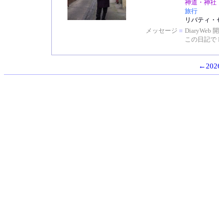
神道・神社
旅行
リバティ・
メッセージ
■
DiaryW
この日記で 
←2026