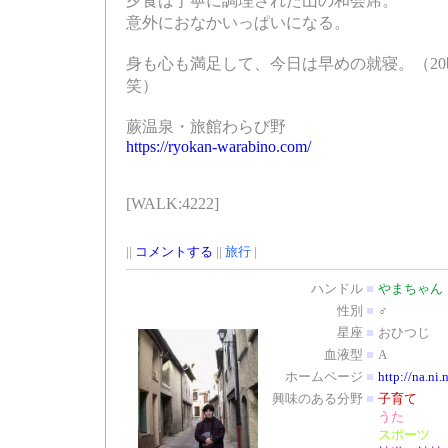
夕食は丁寧に調理された山の和会席。
意外におなかいっぱいになる。
身も心も満足して、今日は早めの就寝。（2
笑）
蕨温泉・旅館わらび野
https://ryokan-warabino.com/
[WALK:4222]
||
コメントする
||
旅行
|
ハンドル
■
やまちゃん
性別
■
♂
星座
■
おひつじ
血液型
■
A
ホームページ
■
http://na.ni.
興味のある分野
■
子育て
うた
スポーツ