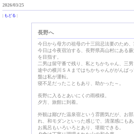
2026/03/25
|
もどる
|
長野へ
今日から母方の祖母の十三回忌法要のため、
今日は今夜宿泊する、長野県高山村にある蕨
を目指す。
二男は留守番で残り、私とちかちゃん、三男
途中の横川ＳＡまではちかちゃんががんばっ
盤は私が運転。
寝不足だったこともあり、助かった～。
長野に入るとあいにくの雨模様。
夕方、旅館に到着。
外観は鄙びた温泉宿という雰囲気だが、お部
れ、和モダンといった感じで、清潔感にもあ
お風呂もいろいろとあり、堪能できる。