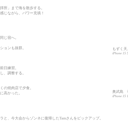
拝所」まで海を散歩する。
感じながら、パワー充填！
同じ宿へ。
ションも抜群。
もずく天
iPhone 15 
前日練習。
し、調整する。
くの焼肉店で夕食。
奥武島 
に高かった。
iPhone 15 
ラと、今大会からゾンネに復帰したTamさんをピックアップ。