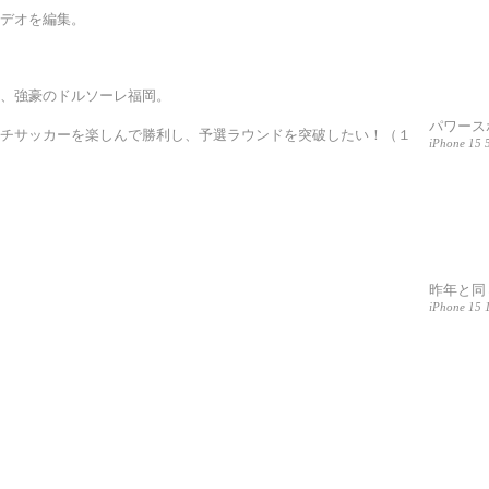
デオを編集。
、強豪のドルソーレ福岡。
パワース
チサッカーを楽しんで勝利し、予選ラウンドを突破したい！（１
iPhone 15 
昨年と同
iPhone 15 