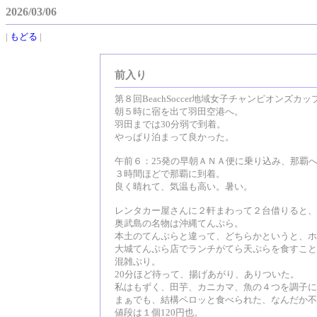
2026/03/06
|
もどる
|
前入り
第８回BeachSoccer地域女子チャンピオンズ
朝５時に宿を出て羽田空港へ。
羽田までは30分弱で到着。
やっぱり泊まって良かった。
午前６：25発の早朝ＡＮＡ便に乗り込み、那覇
３時間ほどで那覇に到着。
良く晴れて、気温も高い。暑い。
レンタカー屋さんに２軒まわって２台借りると、
奥武島の名物は沖縄てんぷら。
本土のてんぷらと違って、どちらかというと、ホ
大城てんぷら店でランチがてら天ぷらを食すこと
混雑ぶり。
20分ほど待って、揚げあがり、ありついた。
私はもずく、田芋、カニカマ、魚の４つを調子に
まぁでも、結構ペロッと食べられた、なんだか不
値段は１個120円也。