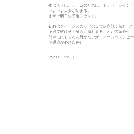
夜は久々に、チームのために、モチベーションビ
いよいよ大会が始まる。
まずは明日の予選ラウンド。
初戦はクイーンズカップの３位決定戦で勝利した
予選突破はその試合に勝利することが必須条件！
簡単にはもちろん行かないが、チーム一丸、ビー
位通過が必須条件）
[WALK:15951]