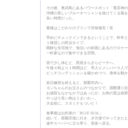
その後、奥武島にあるパワースポット「竜宮神の
沖縄の美しいブルーオーシャンを抜けてくる風を
良い時間だった。
最後はこだわりのプリンで甘味補充！笑
早めにチェックインできるということで、昨年と
１棟貸しの民泊タイプ。
閑静な住宅地で、海沿いの斜面にあるのでロケー
一軒家なので集中できる空間。
宿で少し休むと、西原きらきらビーチへ。
午後４時より１時間ほど、早入りメンバー５人で
ピッチコンディションを確かめつつ、身体を動か
前日練習を終えると、那覇市内へ。
ヨンちゃんのお父さんのつながりで、国際通り近
お値段もなかなかではあったが、お肉の質は抜群
やっぱり良い肉はうまいわ～。
大会前に、スタミナもついた！
食事後はお約束の「BLUE SEAL」
続いて、那覇空港に行き、夕方便でやってきたヒ
途中スーパーに立ち寄り、宿舎へ戻る。