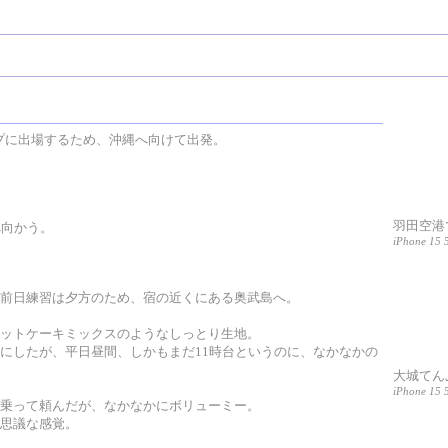
カップに出場するため、沖縄へ向けて出発。
羽田空港
へ向かう。
iPhone 15 5
前日練習は夕方のため、宿の近くにある奥武島へ。
ットケーキミックスのようなしっとり生地。
にしたが、平日昼間、しかもまだ11時台というのに、なかなかの
大城てん
iPhone 15 
乗って頼んだが、なかなかにボリューミー。
思議な感覚。