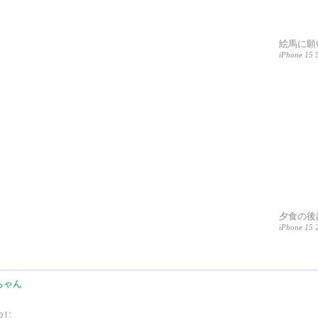
絵馬に願
iPhone 15 
夕食の後は
iPhone 15 2
ちゃん
つじ