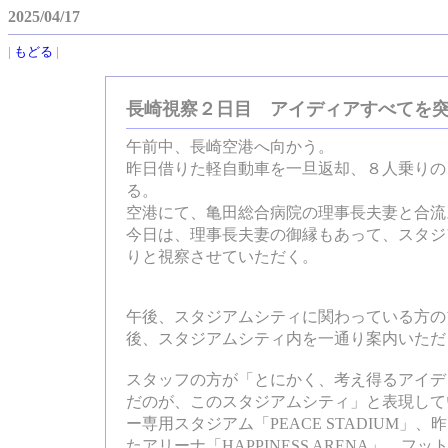
2025/04/17
|
もどる
|
長崎視察２日目 アイディアすべてを
午前中、長崎空港へ向かう。
昨日借りた軽自動車を一旦返却、８人乗りの
る。
空港にて、亀田総合病院の理事長夫妻と合流
今日は、理事長夫妻の御縁もあって、スタジ
りと視察させていただく。
午後、スタジアムシティに関わっている方の
後、スタジアムシティ内を一通り案内いただ
スタッフの方が「とにかく、考え得るアイデ
だのが、このスタジアムシティ」と表現して
ー専用スタジアム「PEACE STADIUM」
たアリーナ「HAPPINESS ARENA」、フ