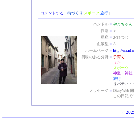
||
コメントする
||
街づくり
スポーツ
旅行
|
ハンドル
■
やまちゃん
性別
■
♂
星座
■
おひつじ
血液型
■
A
ホームページ
■
http://na.ni.
興味のある分野
■
子育て
うた
スポーツ
神道・神社
旅行
リバティ・
メッセージ
■
DiaryW
この日記で 
←2025