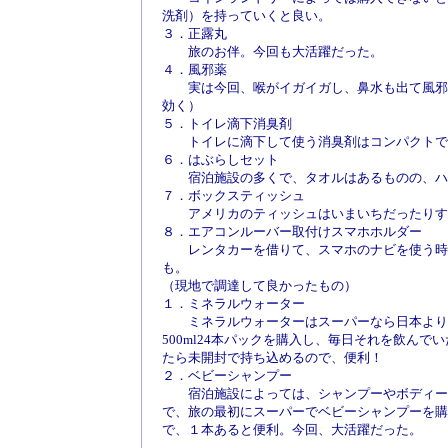
洗剤）を持っていくと良い。
３．正露丸
旅のお伴。今回も大活躍だった。
４．風邪薬
実は今回、喉がイガイガし、鼻水も出て風邪気味
効く）
５．トイレ滴下消臭剤
トイレに滴下して使う消臭剤はコンパクトで
６．はぶらしセット
宿泊施設の多くで、タオルはあるものの、ハ
７．ボックスティッシュ
アメリカのティッシュはいまいちだったりする
８．エアコンルーバー取付けスマホホルダー
レンタカーを借りて、スマホのナビを使う時に
も。
（現地で調達して良かったもの）
１．ミネラルウォーター
ミネラルウォーターはスーパーなら日本よりも
500ml24本パックを購入し、毎日それを飲んで
たら未開封で持ち込めるので、便利！
２．ベビーシャンプー
宿泊施設によっては、シャンプーやボディーソ
で、旅の最初にスーパーでベビーシャンプーを購
で、１本あると便利。今回、大活躍だった。