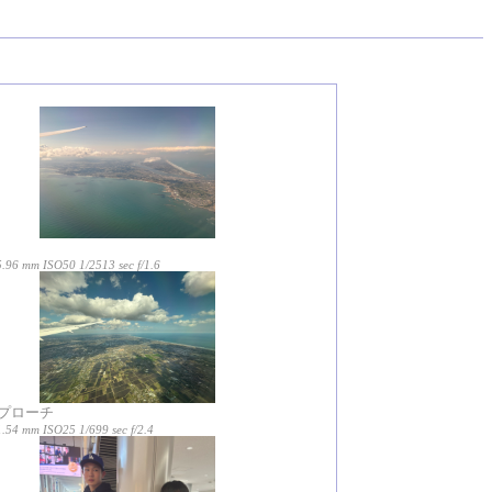
5.96 mm ISO50 1/2513 sec f/1.6
プローチ
.54 mm ISO25 1/699 sec f/2.4