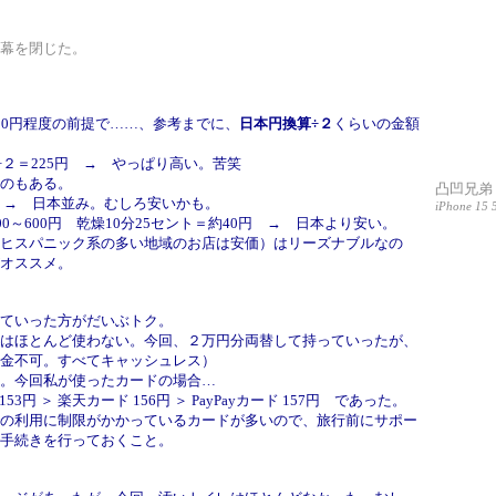
幕を閉じた。
50円程度の前提で……、参考までに、
日本円換算÷２
くらいの金額
２＝225円 → やっぱり高い。苦笑
のもある。
凸凹兄弟
5円 → 日本並み。むしろ安いかも。
iPhone 15 5
～600円 乾燥10分25セント＝約40円 → 日本より安い。
ヒスパニック系の多い地域のお店は安価）はリーズナブルなの
オススメ。
ていった方がだいぶトク。
はほとんど使わない。今回、２万円分両替して持っていったが、
金不可。すべてキャッシュレス）
。今回私が使ったカードの場合…
3円 ＞ 楽天カード 156円 ＞ PayPayカード 157円 であった。
の利用に制限がかかっているカードが多いので、旅行前にサポー
手続きを行っておくこと。