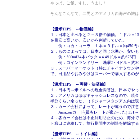
やっぱ、ご飯、すし、うまし！
そんなこんなで、二男とのアメリカ西海岸の旅は
【渡米TIPS ～物価編】
１．日本と比べると２～３倍の物価。１ドル＝1
を目安に高いか、安いかを判断していた。
例：コカ・コーラ １本＝３ドル＝約450円÷
２．ものによっては、日本と同じ水準か、安いも
例：500ml24本パック＝4.49ドル＝約67
例：コインランドリー 洗濯2～4ドル＝約300
３．スーパーマーケット（特にチャイナタウンや
で、日用品やおみやげはスーパーで購入するのが
【渡米TIPS ～両替・決済編】
１．日本円→米ドルへの現金両替は、日本でやっ
２．アメリカはほぼキャッシュレスなので、現金
半分くらい余った。（ドジャースタジアム内は現
３．カード会社によって、レートが違うので注意
Amazonカード(最もレートが良かった) 151～15
４．各カード会社は不正利用防止のため、海外で
ト窓口に連絡して、旅行期間中の制限を解除する
【渡米TIPS ～トイレ編】