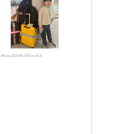
.96 mm ISO160 1/50 sec f/1.6