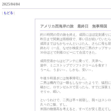
2025/04/04
|
もどる
|
アメリカ西海岸の旅 最終日 無事帰国
約11時間の空の旅を終え、成田にほぼ定刻通り
昨日まで関東は雨模様で、寒い日が続いていたら
成田まではちかちゃんといぶたん、さらに母も迎
終わり（一点、なぜか検疫犬が二男のナップサッ
30分ほどで到着ロビーにて合流できた。
成田空港からはビアンテに乗って、天津へ。
途中、ミニストップでソフトクリームを食す！
うーん、うまい～。しかも、安い～。
午後５時過ぎには無事帰宅した。
二男は機内では一睡もしなかったようで、猛烈に
確かに、ロサンゼルスで言ったら、すでに深夜１
そりゃ、眠い。
というわけで、二男は早々就寝し、我々はスシロ
久々のご飯、すし。
米国の物価高を考えると、すべてが安く思えてし