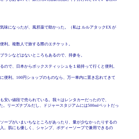
になったが、風邪薬で助かった。（私は ルルアタックEX が
便利。複数人で旅する際のエチケット。
ブラシなどはないところもあるので、持参を。
ので、日本からボックスティッシュを１箱持って行くと便利。
便利。100円ショップのものなら、万一車内に置き忘れてきて
安い値段で売られている。我々はレンタカーだったので、
いた。リーズナブルだし、ドジャースタジアムには500mlペットだっ
ープがいまいちなところがあったり、量が少なかったりするの
入。肌にも優しく、シャンプ、ボディーソープで兼用できるの