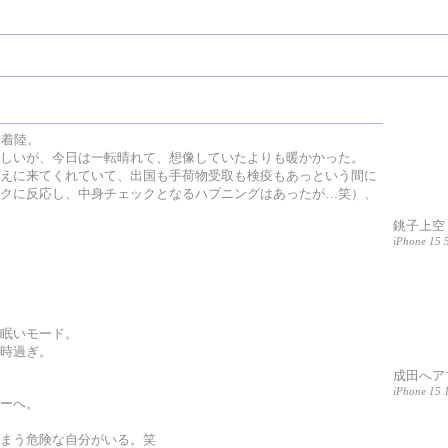
に着陸。
しいが、今日は一転晴れて、想像していたよりも暖かかった。
えに来てくれていて、出国も手荷物受取も検疫もあっという間に
クに反応し、中身チェックとなるハプニングはあったが…笑）、
銚子上空
iPhone 15 
眠いモード。
時過ぎ。
成田へア
iPhone 15 1
ーへ。
まう危険な自分がいる。笑