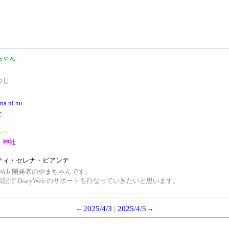
ちゃん
つじ
/na.ni.nu
て
ーツ
・神社
ティ・セレナ・ビアンテ
ryWeb 開発者のやまちゃんです。
記で DiaryWeb のサポートも行なっていきたいと思います。
←2025/4/3
|
2025/4/5→