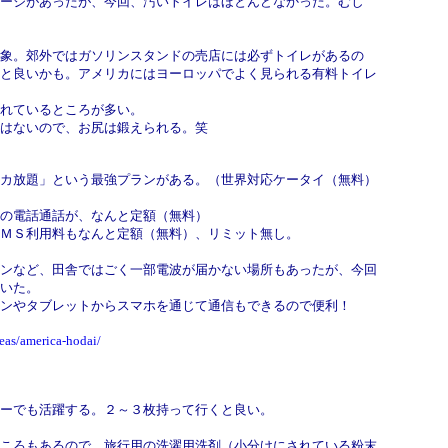
ージがあったが、今回、汚いトイレはほとんどなかった。むし
象。郊外ではガソリンスタンドの売店には必ずトイレがあるの
と良いかも。アメリカにはヨーロッパでよく見られる有料トイレ
記されているところが多い。
はないので、お尻は鍛えられる。笑
カ放題」という最強プランがある。（世界対応ケータイ（無料）
の電話通話が、なんと定額（無料）
ＭＳ利用料もなんと定額（無料）、リミット無し。
ンなど、田舎ではごく一部電波が届かない場所もあったが、今回
いた。
ンやタブレットからスマホを通じて通信もできるので便利！
seas/america-hodai/
ーでも活躍する。２～３枚持って行くと良い。
ろもあるので、旅行用の洗濯用洗剤（小分けにされている粉末