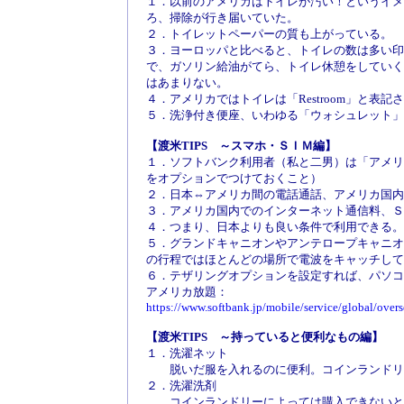
１．以前のアメリカはトイレが汚い！というイメ
ろ、掃除が行き届いていた。
２．トイレットペーパーの質も上がっている。
３．ヨーロッパと比べると、トイレの数は多い印
で、ガソリン給油がてら、トイレ休憩をしていく
はあまりない。
４．アメリカではトイレは「Restroom」と表
５．洗浄付き便座、いわゆる「ウォシュレット」
【渡米TIPS ～スマホ・ＳＩＭ編】
１．ソフトバンク利用者（私と二男）は「アメリ
をオプションでつけておくこと）
２．日本⇔アメリカ間の電話通話、アメリカ国内
３．アメリカ国内でのインターネット通信料、Ｓ
４．つまり、日本よりも良い条件で利用できる。
５．グランドキャニオンやアンテロープキャニオ
の行程ではほとんどの場所で電波をキャッチして
６．テザリングオプションを設定すれば、パソコ
アメリカ放題：
https://www.softbank.jp/mobile/service/global/over
【渡米TIPS ～持っていると便利なもの編】
１．洗濯ネット
脱いだ服を入れるのに便利。コインランドリ
２．洗濯洗剤
コインランドリーによっては購入できないとこ