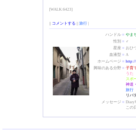
[WALK:6423]
||
コメントする
||
旅行
|
ハンドル
■
やま
性別
■
♂
星座
■
おひ
血液型
■
A
ホームページ
■
http:/
興味のある分野
■
子育
うた
スポ
神道
旅行
リバ
メッセージ
■
Dia
この日