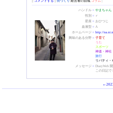
||
コメントする
||
街づくり
経営者の自戒
コラム
|
ハンドル
■
やまちゃん
性別
■
♂
星座
■
おひつじ
血液型
■
A
ホームページ
■
http://na.ni.
興味のある分野
■
子育て
うた
スポーツ
神道・神社
旅行
リバティ・
メッセージ
■
DiaryW
この日記で 
←2023