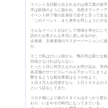
イベント当日駆り出されるのは商工業の若手
半ば奴隷のように扱われ、当然ボランティア
イベント終了後の反省会で必ずと言って出る
「このイベント、また来年も同じようにやる
そんなイベントがはたして地域を幸せにして
訪れたお客さんも本当に楽しめるのか。
企画者、主催者側のマスターベーションに過
か。
そこで私はだいぶ前から、鴨川市は新たな観
目指さなければならない。
たった１日に何万人もの人を呼び込み、市内
各店舗のサービスレベルも下がってしまうよ
弊するような観光事業はもうやめよう。
１日３万人を目指すなら、１日１００人の３
という話をしてきた。
コロナ禍により旅のスタイルはすっかり変わ
わり、いまやその時代になってきている。