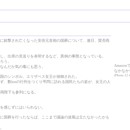
に銃撃され亡くなった安倍元首相の国葬について、連日、賛否両
し、出席の見送りを表明するなど、異例の事態となっている。
ろう。
Amazo
なんだか気の毒にも思う。
なかなか
iPhone 12 4
国のシンボル、エリザベス女王が崩御された。
ず、数kmの行列をつくり弔問に訪れる国民たちの姿が、女王の人
后両陛下も参列になる。
を感じずにはいられない。
に国葬を行ったならば、ここまで議論の波風は立たなかったかも
。