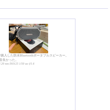
nで購入した防水Bluetoothポータブルスピーカー。
音良かった。
.20 mm ISO125 1/50 sec f/1.6