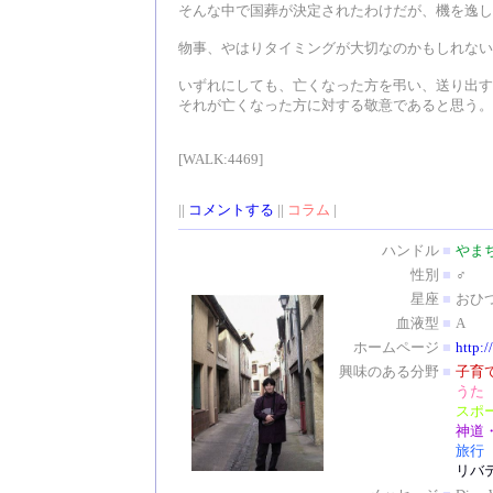
そんな中で国葬が決定されたわけだが、機を逸し
物事、やはりタイミングが大切なのかもしれない
いずれにしても、亡くなった方を弔い、送り出す
それが亡くなった方に対する敬意であると思う。
[WALK:4469]
||
コメントする
||
コラム
|
ハンドル
■
やま
性別
■
♂
星座
■
おひ
血液型
■
A
ホームページ
■
http:/
興味のある分野
■
子育
うた
スポ
神道
旅行
リバ