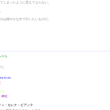
てしまったように思えてならない。
。
のは穏やかな中で行いたいものだ。
ちゃん
つじ
/na.ni.nu
て
ーツ
・神社
ティ・セレナ・ビアンテ