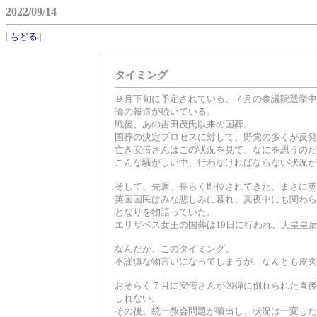
2022/09/14
|
もどる
|
タイミング
９月下旬に予定されている、７月の参議院選挙中
論の報道が続いている。
戦後、あの吉田茂氏以来の国葬。
国葬の決定プロセスに対して、野党の多くが反発
亡き安倍さんはこの状況を見て、なにを思うのだ
こんな騒がしい中、行わなければならない状況が
そして、先週、長らく即位されてきた、まさに英
英国国民はみな悲しみに暮れ、真夜中にも関わら
となりを物語っていた。
エリザベス女王の国葬は19日に行われ、天皇皇
なんだか、このタイミング。
不謹慎な物言いになってしまうが、なんとも皮肉
おそらく７月に安倍さんが凶弾に倒れられた直後
しれない。
その後、統一教会問題が噴出し、状況は一変した