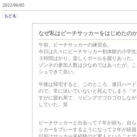
2022/06/05
|
もどる
|
なぜ私はビーチサッカーをはじめたの
午前、ビーチサッカーの練習会。
今日は久々にビーチサッカー初体験の小学生
３時間ばかり、楽しくボールを蹴りあった。
ゾンネの参加人数は少なめではあったが、こ
シュできて良い。
午後は帰宅すると、このところ、連日ハード
ので、常に泳いでいないと死んでしまう「マ
すがに疲れ果て、リビングでゴロゴロしながら、
していた。笑
ビーチサッカーと出会って７年が経ち、自ら
ッカーをプレーするようになって２年が経過
以前はサッカー未経験のど素人ということで