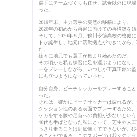
選手にチームづくりも任せ、試合以外に現場
った。
2019年末、主力選手の突然の移籍により、
2020年の初めから再起に向けての再構築を
そして、2020年５月、鴨川令徳高校の校庭
トが誕生し、地元に活動拠点ができてから、
た。
徐々に地元でも選手が集まり始めたのだ。
その頃から私も練習に足を運ぶようになり、
ーをプレーしながら、いつしか正真正銘の監
にも立つようになっていった。
自分自身、ビーチサッカーをプレーすること
った。
それは、確かにビーチサッカーは疲れるが、
クッション性のある表面でプレーするため、
ケガをする膝や足首への負担が少ないという
40代も半ばとなった私にとって、芝生や人
っきり走ることは到底怖くてできないが、砂
ることができる。このスポーツは我々のよう