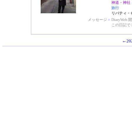
神道・神社
旅行
リバティ・
メッセージ
■
DiaryW
この日記で 
←202