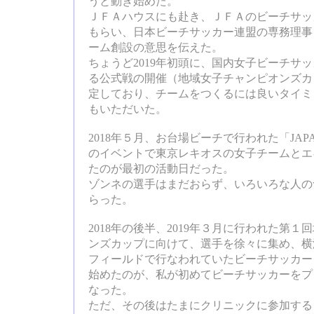
うと動き始めた。
ＪＦＡハウスにも赴き、ＪＦＡのビーチサッ
もらい、日本ビーチサッカー連盟の専務理事
ーム創設の意思を伝えた。
ちょうど2019年初頭に、国内女子ビーチサ
る公式戦の開催（地域女子チャンピオンズカ
定しており、チームをつくるには良いタイミ
もいただいた。
2018年５月、お台場ビーチで行われた「JAPAN
のイベントで東京レキオスの女子チームとエ
たのが最初の活動日だった。
ゾンネの選手はまだおらず、いろいろな人の
らった。
2018年の後半、2019年３月に行われた第
ンズカップに向けて、選手を徐々に集め、横
フィールドで行なわれていたビーチサッカー
始めたのが、私が初めてビーチサッカーをプ
なった。
ただ、その後はたまにクリニックに参加するく