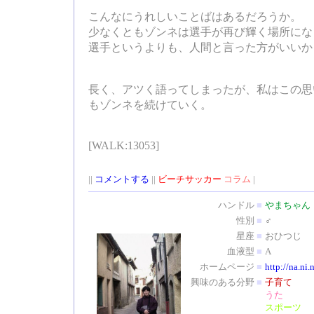
こんなにうれしいことばはあるだろうか。
少なくともゾンネは選手が再び輝く場所にな
選手というよりも、人間と言った方がいいか
長く、アツく語ってしまったが、私はこの思
もゾンネを続けていく。
[WALK:13053]
||
コメントする
||
ビーチサッカー
コラム
|
ハンドル
■
やまちゃん
性別
■
♂
星座
■
おひつじ
血液型
■
A
ホームページ
■
http://na.ni.
興味のある分野
■
子育て
うた
スポーツ