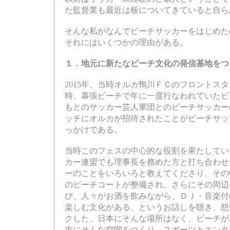
た監督業も最近は板についてきていると自ら
そんな私がなんでビーチサッカーをはじめた
それにはいくつかの理由がある。
１．地元に新たなビーチ文化の発信基地をつ
2015年、当時オルカ鴨川ＦＣのフロントス
時、幕張ビーチで年に一度行なわれていたビ
もとのサッカー芸人軍団とのビーチサッカー
ッチにオルカが招待されたことがビーチサッ
っかけである。
当時このフェスの中心的な役割を果たしてい
カー連盟でも理事長を務めた方と打ち合わせ
ーのことをいろいろと教えてくださり、その
のビーチコートが整備され、さらにその周辺
び、人々がお酒を飲みながら、ＤＪ・音楽付
楽しむ文化がある、というお話しを聴き、想
クした。日本にそんな場所はなく、ビーチが